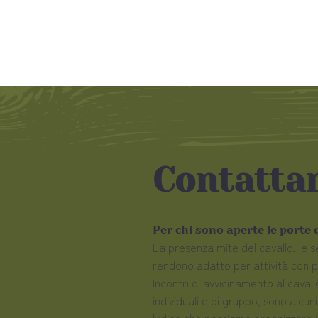
Contatta
Per chi sono aperte le porte
La presenza mite del cavallo, le s
rendono adatto per attività con pe
Incontri di avvicinamento al caval
individuali e di gruppo, sono alcun
ludico che possiamo organizzare i