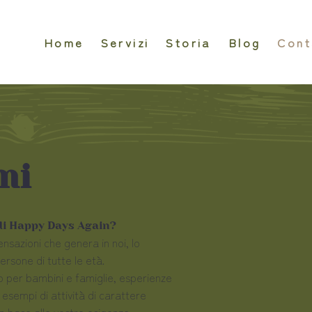
Home
Servizi
Storia
Blog
Cont
mi
 di Happy Days Again?
ensazioni che genera in noi, lo
rsone di tutte le età.
lo per bambini e famiglie, esperienze
i esempi di attività di carattere
n base alle vostre esigenze.