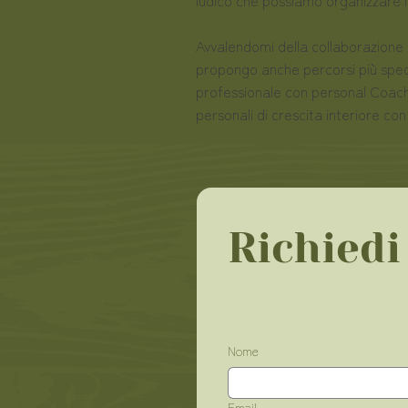
Avvalendomi della collaborazione c
propongo anche percorsi più speci
professionale con personal Coach 
personali di crescita interiore con
Richiedi
Nome
Email